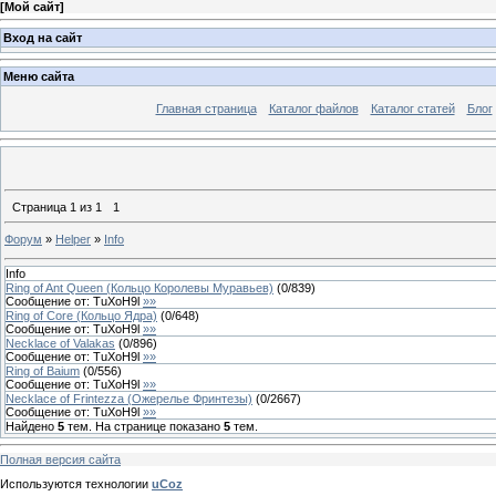
[
Мой сайт
]
Вход на сайт
Меню сайта
Главная страница
Каталог файлов
Каталог статей
Блог
Страница
1
из
1
1
Форум
»
Helper
»
Info
Info
Ring of Ant Queen (Кольцо Королевы Муравьев)
(
0
/
839
)
Сообщение от:
TuXoH9l
»»
Ring of Core (Кольцо Ядра)
(
0
/
648
)
Сообщение от:
TuXoH9l
»»
Necklace of Valakas
(
0
/
896
)
Сообщение от:
TuXoH9l
»»
Ring of Baium
(
0
/
556
)
Сообщение от:
TuXoH9l
»»
Necklace of Frintezza (Ожерелье Фринтезы)
(
0
/
2667
)
Сообщение от:
TuXoH9l
»»
Найдено
5
тем. На странице показано
5
тем.
Полная версия сайта
Используются технологии
uCoz