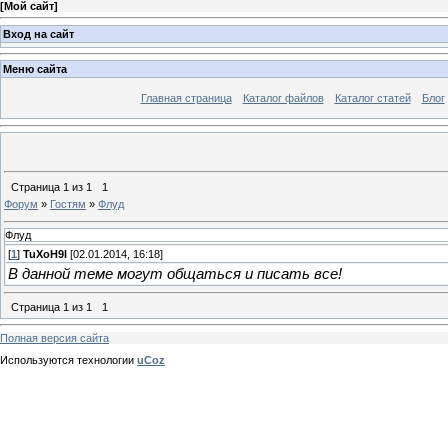
[
Мой сайт
]
Вход на сайт
Меню сайта
Главная страница
Каталог файлов
Каталог статей
Блог
Страница
1
из
1
1
Форум
»
Гостям
»
Флуд
Флуд
[
1
]
TuXoH9l
[02.01.2014, 16:18]
В данной теме могут общаться и писать все!
Страница
1
из
1
1
Полная версия сайта
Используются технологии
uCoz